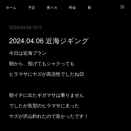
ホーム
予定
夜イカ
料金
船
乗船場所
乗船時の注意事項
業務規程等
2024.04.06 10:15
2024.04.06 近海ジギング
今日は近海プラン
朝から、投げてもシャクっても
ヒラマサにヤズが高活性でしたね😊
朝イチに出たギガマサは乗りません
でしたが良型のヒラマサに太った
ヤズが沢山釣れたので良かったです！