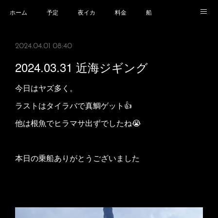
ホーム
予定
夜イカ
料金
船
乗船場所
乗船時の注意事項
業務規程等
2024.04.01 08:40
2024.03.31 近海ジギング
今日はヤズ多く。
ラストはタイラバで真鯛ゲット👍
他は根魚でヒラマサ出ずでしたね😭
本日の乗船ありがとうございました