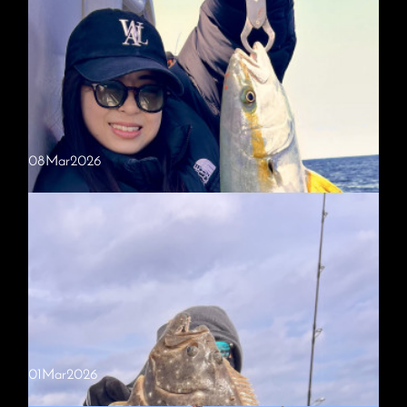
2026.03.28 タイラバ ジギング
タイラバとジギング出船でした、久しぶりのエリアに向かいましたが厳
しい内容でしたね本日の乗船ありがとうございました
08
Mar
2026
3/22、3/26 近海ジギングと午後便調査
近海のポイントも大型ヒラマサ回遊中！良型ヒットは多くなりましたの
で今後とも宜しくお願いします！逃した獲物はデカかった！！
01
Mar
2026