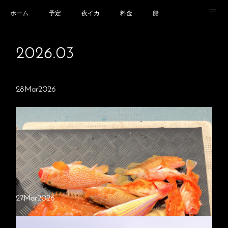
ホーム
予定
夜イカ
料金
船
乗船場所
乗船時の注意事項
業務規程等
2026
.
03
28
Mar
2026
27
Mar
2026