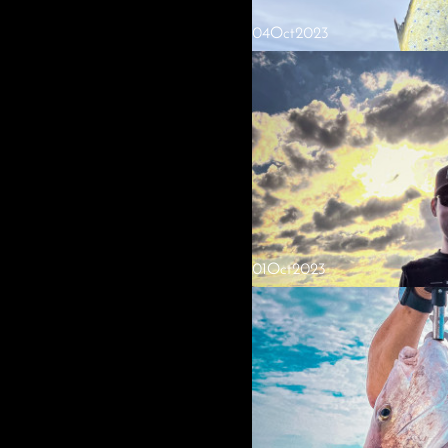
番釣れましたね！本日の乗船ありが
04
Oct
2023
01
Oct
2023
2023.10.14 Cプラン 
本日は9割タイラバと少しジギング 
したね🎣 本日の乗船ありがとうご
2023.10.07 近海ジギング
強風、チョイ時化でしたが問題なく
すがコシナガにシイラ、コアラ、ヤ