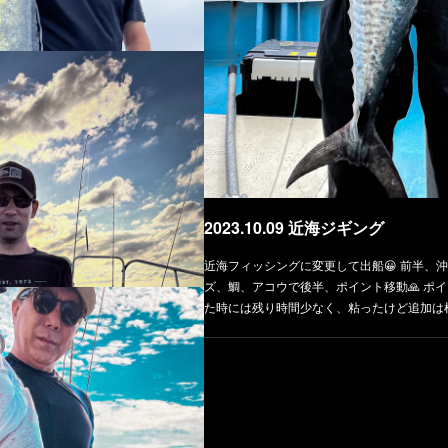
とうございました。
いました
2023.10.09 近海ジギング
近海フィッシングに変更して出船😀 前半、沖
タイラバと少しジギング
ズ、鯛、アコウで後半、ポイント移動🙏 ポ
た時には残り時間少なく、粘ったけど追加は
カツオに青物に根魚など 五目釣りで
ざいました。
釣りできました。釣りのほうは渋いで
ズ、根魚、ネリゴ！海底へ突っ込む良