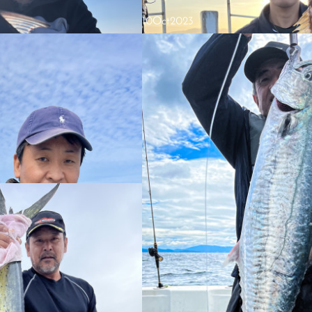
10
Oct
2023
2023.10.22 ジギング
ギングです。結果はスマカツオにヤズ
朝、激渋スタートで 大きく移動すると良い
出ませんでした。初ジギングの方が一
気がしましたが🙏行けませんでした撃沈😭