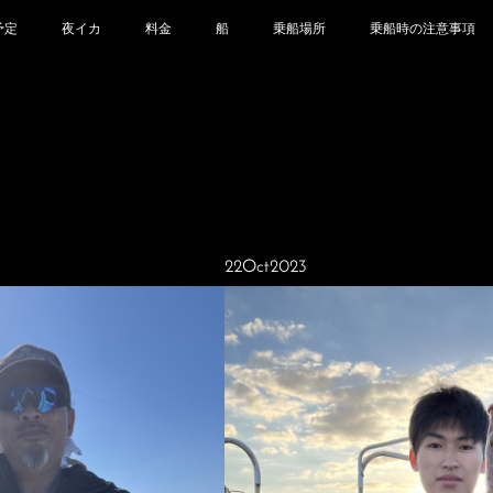
予定
夜イカ
料金
船
乗船場所
乗船時の注意事項
22
Oct
2023