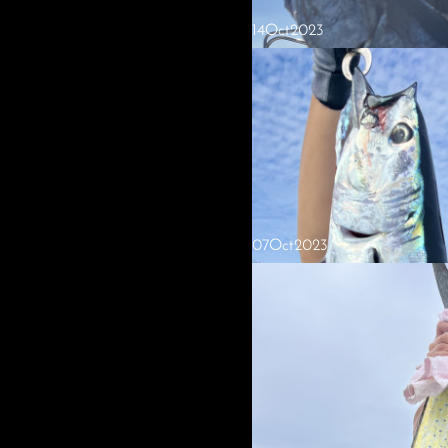
14
Oct
2023
07
Oct
2023
2023.10.23 午後便ジギング
本日は3名にて調査がてら昼からジ
数本にネリゴでしたが。ヒラマサは