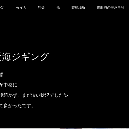
予定
夜イカ
料金
船
乗船場所
乗船時の注意事項
5 近海ジギング
船
が中盤に
後続かず、まだ渋い状況でした💦
て多かったです。