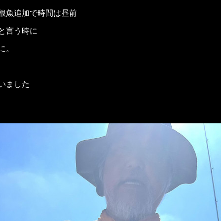
根魚追加で時間は昼前
と言う時に
に。
いました