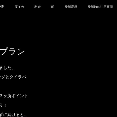
予定
夜イカ
料金
船
乗船場所
乗船時の注意事項
 Cプラン
ました、
ングとタイラバ
３ヶ所ポイント
り！
ずに続けると、