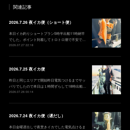
関連記事
2026.7.26 夜イカ便（ショート便）
本日イカ釣りショートプラン5時半出船11時納竿
でした。ポイント到着してトロトロ潮で不安で…
2026.07.27 22:18
2026.7.25 夜イカ便
昨日と同じエリアで開始昨日電気つけるまでサッ
パリでしたので本日は１時間ずらして18時出船…
2026.07.26 00:14
2026.7.24 夜イカ便（遅だし）
本日金曜遅出しで夜焚きイカでした電気点けるま