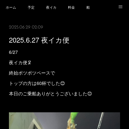
ホーム
予定
夜イカ
料金
船
乗船場所
乗船時の注意事項
業務規程等
2025.06.29 02:09
2025.6.27 夜イカ便
6/27
夜イカ便🦑
終始ポツポツペースで
トップの方は60杯でした😊
本日のご乗船ありがとうございました😊