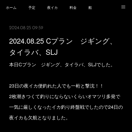
ホーム
予定
夜イカ
料金
船
乗船場所
乗船時の注意事項
業務規程等
2024.08.25 09:59
2024.08.25 Cプラン ジギング、
タイラバ、SLJ
本日Cプラン ジギング、タイラバ、SLJでした。
23日の夜イカ便釣れた人でも一桁と撃沈！！
2枚潮きつくて釣りにならないくらいオマツリ多発で
一気に厳しくなったイカ釣り終盤戦でしたので24日の
夜イカも欠航となりました。