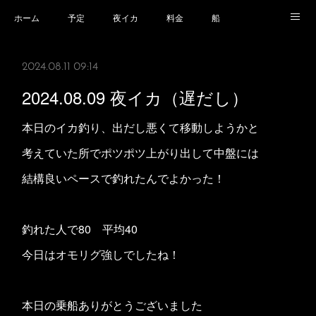
ホーム
予定
夜イカ
料金
船
乗船場所
乗船時の注意事項
業務規程等
2024.08.11 09:14
2024.08.09 夜イカ（遅だし）
本日のイカ釣り、出だし悪くて移動しようかと
考えていた所でポツポツ上がり出して中盤には
結構良いペースで釣れたんでよかった！
釣れた人で80 平均40
今日はオモリグ強しでしたね！
本日の乗船ありがとうございました