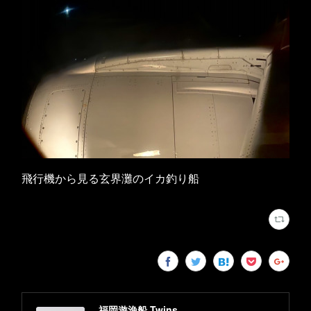
飛行機から見る玄界灘のイカ釣り船
福岡遊漁船 Twins