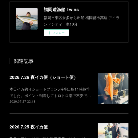
福岡遊漁船 Twins
福岡市東区奈多から出船 福岡都市高速 アイラ
ンドシティ下車10分
フォロー
関連記事
2026.7.26 夜イカ便（ショート便）
本日イカ釣りショートプラン5時半出船11時納竿
でした。ポイント到着してトロトロ潮で不安で…
2026.07.27 22:18
2026.7.25 夜イカ便