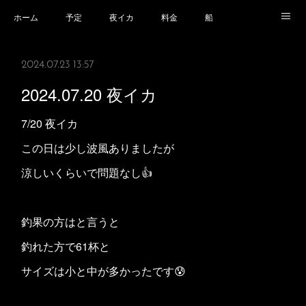
ホーム
予定
夜イカ
料金
船
乗船場所
乗船時の注意事項
業務規程等
2024.07.23 13:57
2024.07.20 夜イカ
7/20 夜イカ
この日は少し波風ありましたが
涼しいくらいで問題なし👍
釣果の方はと言うと
釣れた方で61杯と
サイズは小と中が多かったです😰