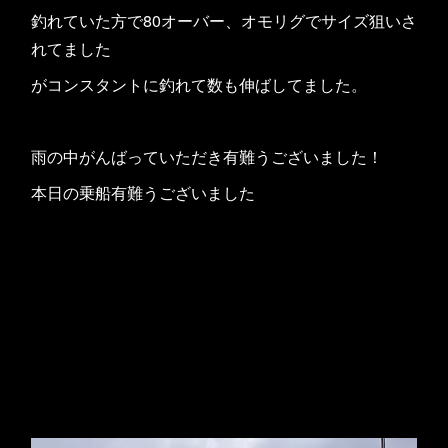
釣れていた方で80オーバー、オモリグでサイズ狙いさ
れてました
がコンスタントに釣れて数も伸ばしてました。
雨の中がんばっていただき有難うございました！
本日の乗船有難うございました