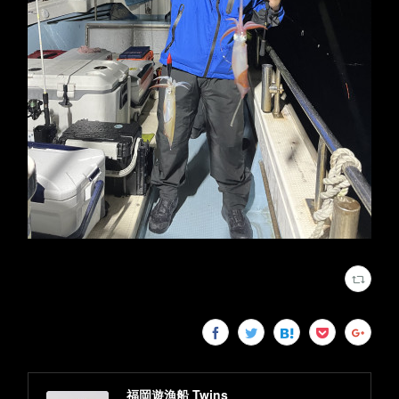
福岡遊漁船 Twins