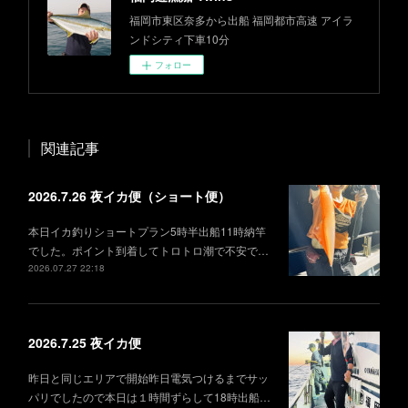
福岡市東区奈多から出船 福岡都市高速 アイラ
ンドシティ下車10分
フォロー
関連記事
2026.7.26 夜イカ便（ショート便）
本日イカ釣りショートプラン5時半出船11時納竿
でした。ポイント到着してトロトロ潮で不安で…
2026.07.27 22:18
2026.7.25 夜イカ便
昨日と同じエリアで開始昨日電気つけるまでサッ
パリでしたので本日は１時間ずらして18時出船…