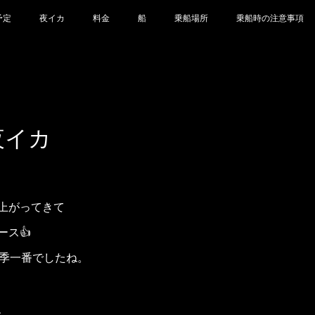
予定
夜イカ
料金
船
乗船場所
乗船時の注意事項
 夜イカ
上がってきて
ス👍
今季一番でしたね。
、