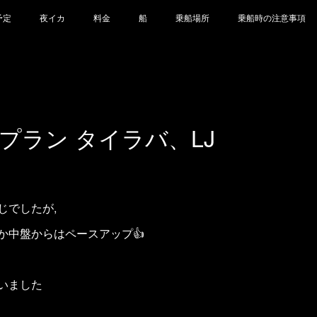
予定
夜イカ
料金
船
乗船場所
乗船時の注意事項
8 Cプラン タイラバ、LJ
じでしたが,
か中盤からはペースアップ👍
いました