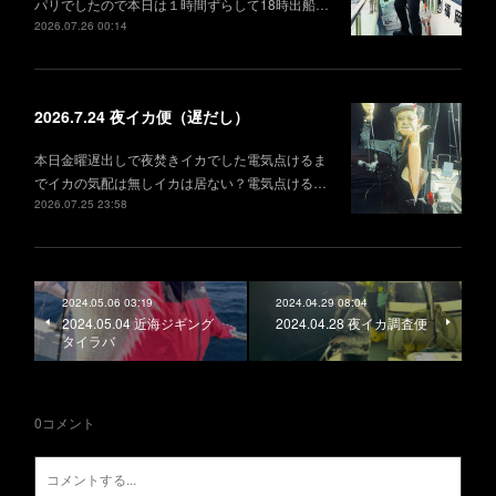
パリでしたので本日は１時間ずらして18時出船…
2026.07.26 00:14
2026.7.24 夜イカ便（遅だし）
本日金曜遅出しで夜焚きイカでした電気点けるま
でイカの気配は無しイカは居ない？電気点ける…
2026.07.25 23:58
2024.05.06 03:19
2024.04.29 08:04
2024.05.04 近海ジギング
2024.04.28 夜イカ調査便
タイラバ
0
コメント