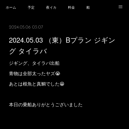
ホーム
予定
夜イカ
料金
船
乗船場所
乗船時の注意事項
業務規程等
2024.05.06 03:07
2024.05.03 （東）Bプラン ジギン
グ タイラバ
ジギング、タイラバ出船
青物は全部太ったヤズ😭
あとは根魚と真鯛でした😁
本日の乗船ありがとうございました