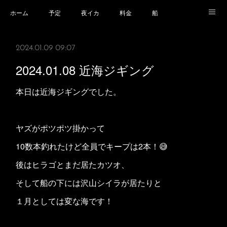
ホーム
予定
夜イカ
料金
船
乗船場所
乗船時の注意事項
業務規程等
2024.01.09 09:07
2024.01.08 近海ジギング
本日は近海ジギングでした。
ヤズがポツポツ掛かって
10数本釣れたけど全員でキープは2本！😅
後はヒラゴとまだ居たカツオ、
そして船の下には沢山シイラが居たりと
１月としては変な海です！