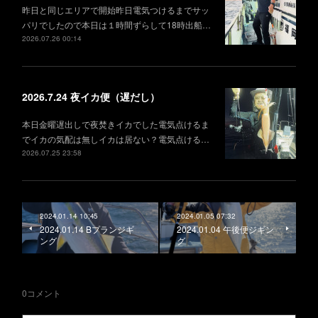
昨日と同じエリアで開始昨日電気つけるまでサッ
パリでしたので本日は１時間ずらして18時出船…
2026.07.26 00:14
2026.7.24 夜イカ便（遅だし）
本日金曜遅出しで夜焚きイカでした電気点けるま
でイカの気配は無しイカは居ない？電気点ける…
2026.07.25 23:58
2024.01.14 10:45
2024.01.05 07:32
2024.01.14 Bプランジギ
2024.01.04 午後便ジギン
ング
グ
0
コメント