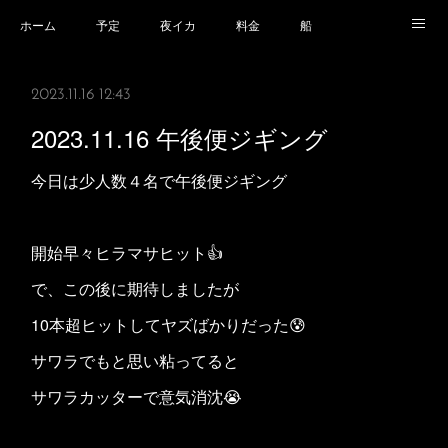
ホーム
予定
夜イカ
料金
船
乗船場所
乗船時の注意事項
業務規程等
2023.11.16 12:43
2023.11.16 午後便ジギング
今日は少人数４名で午後便ジギング
開始早々ヒラマサヒット👍
で、この後に期待しましたが
10本超ヒットしてヤズばかりだった😰
サワラでもと思い粘ってると
サワラカッターで意気消沈😭