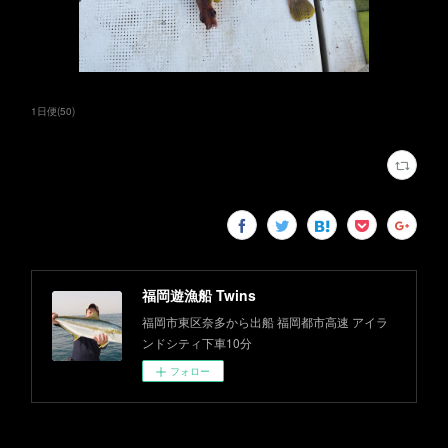
1日便
(
50
)
福岡遊漁船 Twins
福岡市東区奈多から出船 福岡都市高速 アイラ
ンドシティ下車10分
フォロー