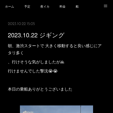
ホーム
予定
夜イカ
料金
船
乗船場所
乗船時の注意事項
業務規程等
2023.10.22 15:05
2023.10.22 ジギング
朝、激渋スタートで 大きく移動すると良い感じにア
タリ多く
、行けそうな気がしましたが🙏
行けませんでした撃沈😭😭
本日の乗船ありがとうございました