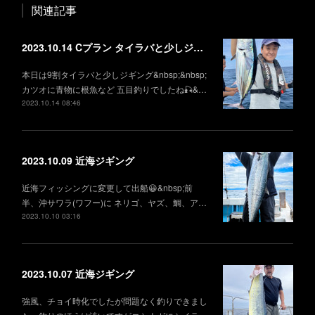
関連記事
2023.10.14 Cプラン タイラバと少しジギング
本日は9割タイラバと少しジギング&nbsp;&nbsp;
カツオに青物に根魚など 五目釣りでしたね🎣&…
2023.10.14 08:46
2023.10.09 近海ジギング
近海フィッシングに変更して出船😀&nbsp;前
半、沖サワラ(ワフー)に ネリゴ、ヤズ、鯛、ア…
2023.10.10 03:16
2023.10.07 近海ジギング
強風、チョイ時化でしたが問題なく釣りできまし