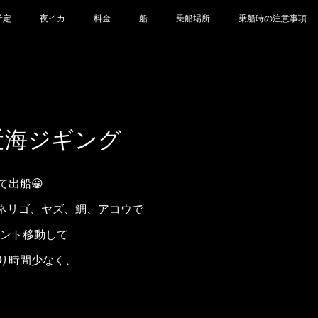
予定
夜イカ
料金
船
乗船場所
乗船時の注意事項
9 近海ジギング
て出船😀
 ネリゴ、ヤズ、鯛、アコウで
イント移動して
り時間少なく、