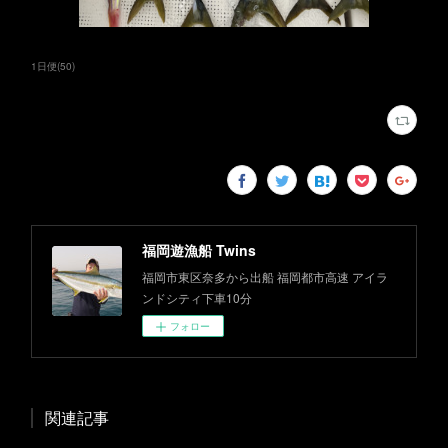
1日便
(
50
)
福岡遊漁船 Twins
福岡市東区奈多から出船 福岡都市高速 アイラ
ンドシティ下車10分
フォロー
関連記事