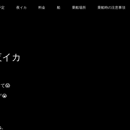
予定
夜イカ
料金
船
乗船場所
乗船時の注意事項
 夜イカ
て😱
ず😭
ね。