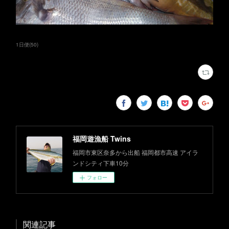
1日便
(
50
)
福岡遊漁船 Twins
福岡市東区奈多から出船 福岡都市高速 アイラ
ンドシティ下車10分
フォロー
関連記事