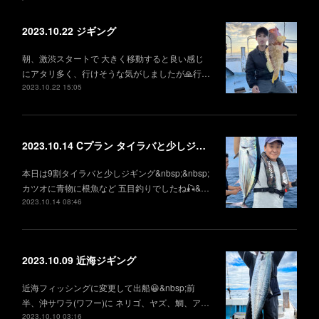
2023.10.22 ジギング
朝、激渋スタートで 大きく移動すると良い感じ
にアタリ多く、行けそうな気がしましたが🙏行…
2023.10.22 15:05
2023.10.14 Cプラン タイラバと少しジギング
本日は9割タイラバと少しジギング&nbsp;&nbsp;
カツオに青物に根魚など 五目釣りでしたね🎣&…
2023.10.14 08:46
2023.10.09 近海ジギング
近海フィッシングに変更して出船😀&nbsp;前
半、沖サワラ(ワフー)に ネリゴ、ヤズ、鯛、ア…
2023.10.10 03:16