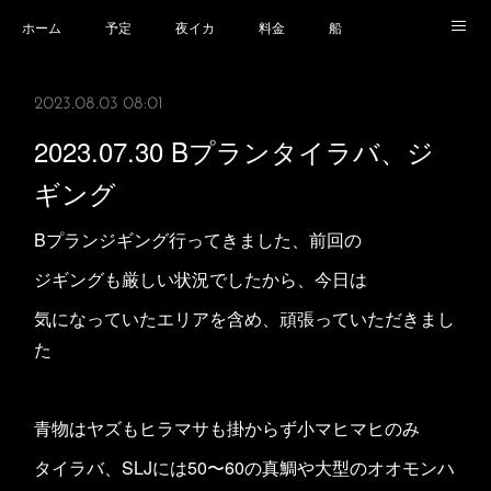
ホーム
予定
夜イカ
料金
船
乗船場所
乗船時の注意事項
業務規程等
2023.08.03 08:01
2023.07.30 Bプランタイラバ、ジ
ギング
Bプランジギング行ってきました、前回の
ジギングも厳しい状況でしたから、今日は
気になっていたエリアを含め、頑張っていただきまし
た
青物はヤズもヒラマサも掛からず小マヒマヒのみ
タイラバ、SLJには50〜60の真鯛や大型のオオモンハ