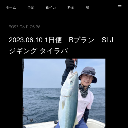
ホーム
予定
夜イカ
料金
船
乗船場所
乗船時の注意事項
業務規程等
2023.06.11 03:26
2023.06.10 1日便 Bプラン SLJ
ジギング タイラバ