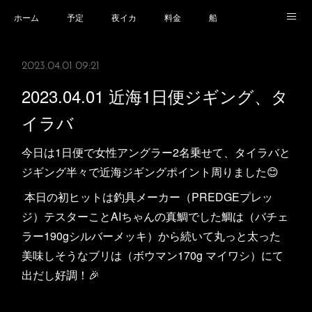
ホーム
予定
夜イカ
料金
船
乗船場所
乗船時の注意事項
業務規程等
2023.04.01 09:21
2023.04.01 近海1日便ジギング、タ
イラバ
今日は1日便で女性アングラー2名乗せて、タイラバと
ジギング半々で近海ジギングポイント周りました😊
本日の初ヒットは釣具メーカー（PREDGEプレッ
ジ）テスターことAIちゃんの真鯛でした鯛は（バチェ
ラー190gシルバーメッキ）から続いて丸っと太った
美味しそうなブリは（ボウマン170g マイワシ）にて
出だし好調！🎉