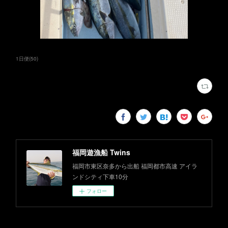
1日便
(
50
)
福岡遊漁船 Twins
福岡市東区奈多から出船 福岡都市高速 アイラ
ンドシティ下車10分
フォロー