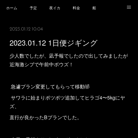
ホーム
予定
夜イカ
料金
船
乗船場所
乗船時の注意事項
業務規程等
2023.01.12 10:04
2023.01.12 1日便ジギング
少人数でしたが、凪予報でしたので出してみましたが
近海激シブで午前中ボウズ！
急遽プラン変更してもらって移動🤣
サワラに始まりポツポツ追加してヒラゴ4〜5kgにヤ
ズ、
直行が良かったBプランでした。