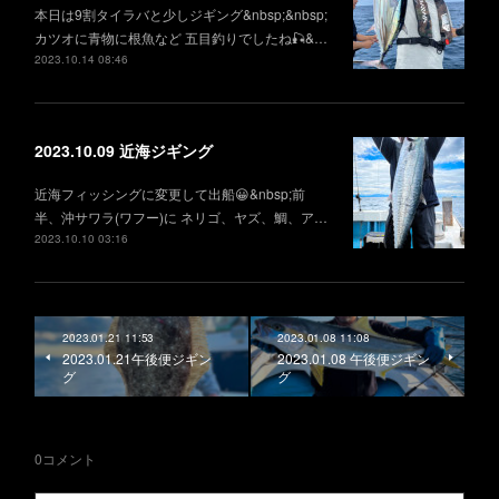
本日は9割タイラバと少しジギング&nbsp;&nbsp;
カツオに青物に根魚など 五目釣りでしたね🎣&…
2023.10.14 08:46
2023.10.09 近海ジギング
近海フィッシングに変更して出船😀&nbsp;前
半、沖サワラ(ワフー)に ネリゴ、ヤズ、鯛、ア…
2023.10.10 03:16
2023.01.21 11:53
2023.01.08 11:08
2023.01.21午後便ジギン
2023.01.08 午後便ジギン
グ
グ
0
コメント