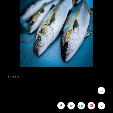
1日便
(
50
)