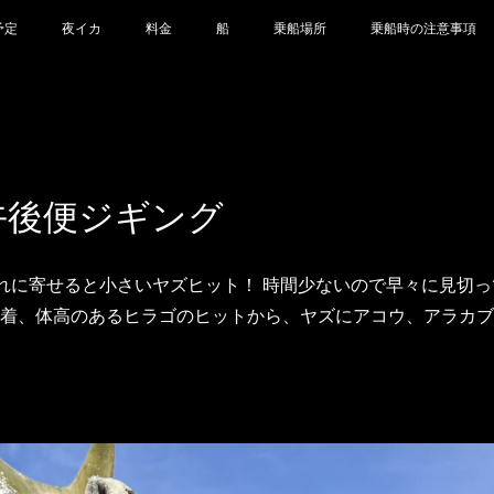
予定
夜イカ
料金
船
乗船場所
乗船時の注意事項
21 午後便ジギング
の群れに寄せると小さいヤズヒット！ 時間少ないので早々に見切
に到着、体高のあるヒラゴのヒットから、ヤズにアコウ、アラカ