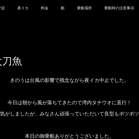
予定
夜イカ
料金
船
乗船場所
乗船時の注意事項
 太刀魚
きのうは台風の影響で残念ながら夜イカ中止でした。
今日は朝から風が落ちてきたので湾内タチウオに直行！
気がしましたが、みなさん頑張っていただいて良型もポツポツ
本日の御乗船ありがとうございました。