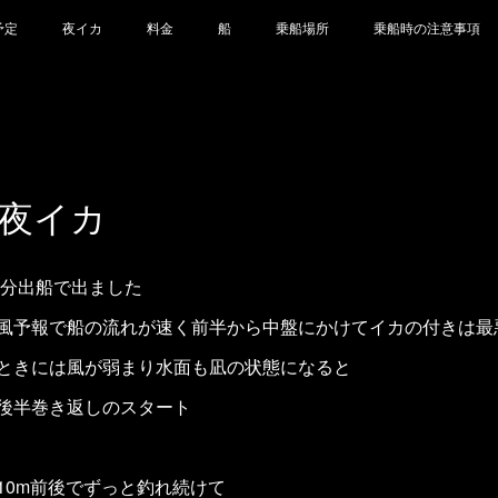
予定
夜イカ
料金
船
乗船場所
乗船時の注意事項
2 夜イカ
時30分出船で出ました
風予報で船の流れが速く前半から中盤にかけてイカの付きは最
ときには風が弱まり水面も凪の状態になると
後半巻き返しのスタート
10m前後でずっと釣れ続けて