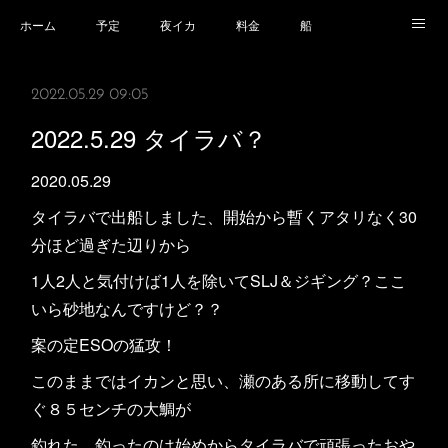
ホーム
予定
夜イカ
料金
船
乗船場所
乗船時の注意事項
業務規程等
2022.05.29 09:05
2022.5.29 タイラバ？
2020.05.29
タイラバで出船しました、開始から暫くアタリなく30
分ほど過ぎた辺りから
1人2人と気付けば1人を除いてSLJ＆ジギング？ここ
いら砂地なんですけど？？
案の定ESOの猛攻！
このままではイカンと思い、瀬のある所に移動してす
ぐ８５センチの大鯛が
釣れた、釣ったのは始めからタイラバで頑張ったおや