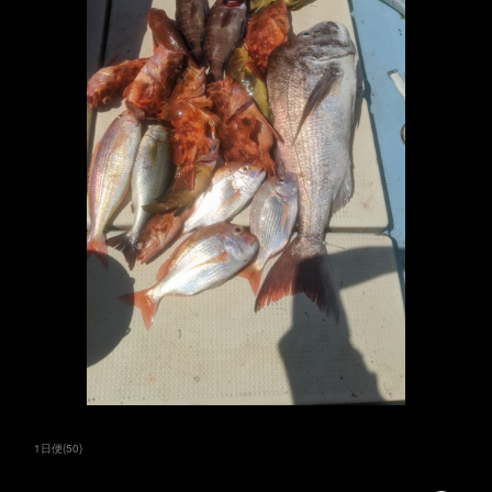
1日便
(
50
)